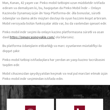
Mən, Kənan, 42 yaşım var. Pinko mobil tətbiqini uzun müddətdir istifadə
edirəm və deməliyəm ki, bu, həqiqətən də Pinko Mobil İndir – Onlayn
Kazinoda Oynamaq üçün Ən Yaxşı Platforma-dır. Əla bonuslar, sürətli
ödənişlər və daima aktiv müştəri dəstəyi ilə oyun həzzimi ikiqat artırıram.
Mobil versiyada bütün funksiyalar əldə var, bu da vaxtımdan qənaət edir.
Pinko mobil indir seçimi ilə onlayn kazino platformasına sürətli və asan
daxil
https://pinupcasinoyukle.com/
ola bilərsiniz.
Bu platforma ödənişlərin etibarlılığı və mərc oyunlarının müxtəlifliyi ilə
diqqət çəkir.
Pinko mobil tətbiqi istifadəçilərə hər yerdən ən yaxşı kazino təcrübəsini
təqdim edir.
Mobil cihazınızdan qeydiyyatdan keçmək və real pul mərcləri etmək üçün
Pinko mobil indir seçimindən istifadə edin.