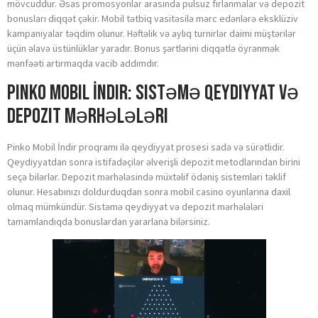
mövcuddur. Əsas promosyonlar arasında pulsuz fırlanmalar və depozit
bonusları diqqət çəkir. Mobil tətbiq vasitəsilə mərc edənlərə eksklüziv
kampaniyalar təqdim olunur. Həftəlik və aylıq turnirlər daimi müştərilər
üçün əlavə üstünlüklər yaradır. Bonus şərtlərini diqqətlə öyrənmək
mənfəəti artırmaqda vacib addımdır.
Pinko Mobil İndir: Sistəmə Qeydiyyat və
Depozit Mərhələləri
Pinko Mobil İndir proqramı ilə qeydiyyat prosesi sadə və sürətlidir.
Qeydiyyatdan sonra istifadəçilər əlverişli depozit metodlarından birini
seçə bilərlər. Depozit mərhələsində müxtəlif ödəniş sistemləri təklif
olunur. Hesabınızı doldurduqdan sonra mobil casino oyunlarına daxil
olmaq mümkündür. Sistəmə qeydiyyat və depozit mərhələləri
tamamlandıqda bonuslardan yararlana bilərsiniz.