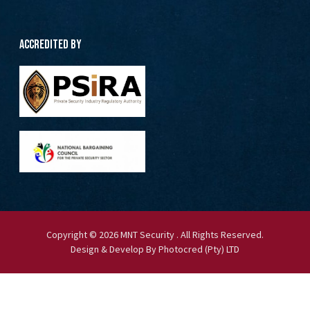
Accredited By
Copyright © 2026 MNT Security . All Rights Reserved.
Design & Develop By
Photocred (Pty) LTD