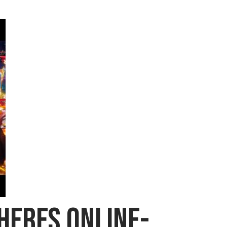
cheres Online-