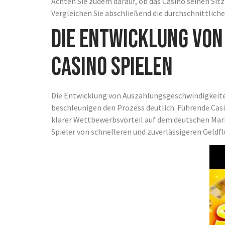
Achten Sie zudem darauf, ob das Casino seinen Sitz
Vergleichen Sie abschließend die durchschnittlich
Die Entwicklung von
Casino spielen
Die Entwicklung von Auszahlungsgeschwindigkeite
beschleunigen den Prozess deutlich. Führende Cas
klarer Wettbewerbsvorteil auf dem deutschen Mark
Spieler von schnelleren und zuverlässigeren Geldfl