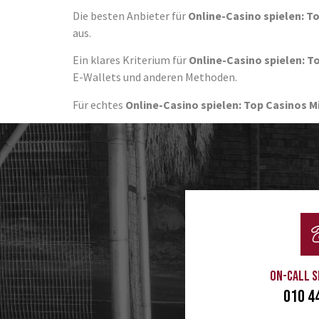
Die besten Anbieter für
Online-Casino spielen: T
aus.
Ein klares Kriterium für
Online-Casino spielen: T
E-Wallets und anderen Methoden.
Für echtes
Online-Casino spielen: Top Casinos M
On-Call S
010 4