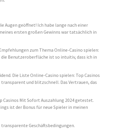
die Augen geöffnet! Ich habe lange nach einer
 meines ersten großen Gewinns war tatsächlich in
 der Empfehlungen zum Thema Online-Casino spielen:
die Benutzeroberfläche ist so intuitiv, dass ich in
eidend. Die Liste Online-Casino spielen: Top Casinos
 transparent und blitzschnell. Das Vertrauen, das
op Casinos Mit Sofort Auszahlung 2024 getestet.
ings ist der Bonus für neue Spieler in meinen
d transparente Geschäftsbedingungen.