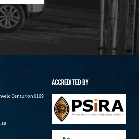
Accredited By
ghveld Centurion 0169
.za