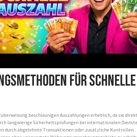
ngsmethoden für schnelle
berweisung beschleunigen Auszahlungen erheblich, da sie direkt 
urch langwierige Sicherheitsprüfungen bei internationalen Dienste
n durch abgelehnte Transaktionen oder zusätzliche Kontrollen.
 Gewinne ohne unerwartete Währungsumrechnungsgebiete zu erhalt