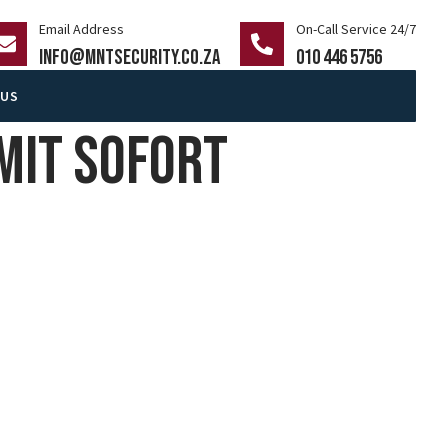
Email Address
On-Call Service 24/7
info@mntsecurity.co.za
010 446 5756
 US
 Mit Sofort