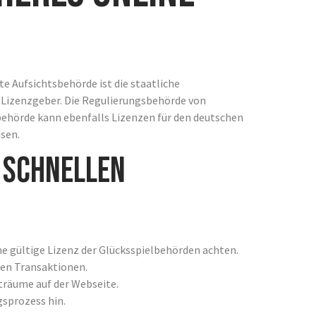
e Aufsichtsbehörde ist die staatliche
-Lizenzgeber. Die Regulierungsbehörde von
lbehörde kann ebenfalls Lizenzen für den deutschen
isen.
t schnellen
ne gültige Lizenz der Glücksspielbehörden achten.
en Transaktionen.
träume auf der Webseite.
gsprozess hin.